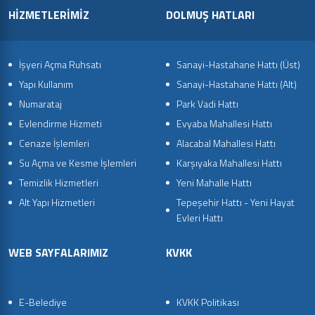
HİZMETLERİMİZ
DOLMUŞ HATLARI
İşyeri Açma Ruhsatı
Sanayi-Hastahane Hattı (Üst)
Yapı Kullanım
Sanayi-Hastahane Hattı (Alt)
Numarataj
Park Vadi Hattı
Evlendirme Hizmeti
Evyaba Mahallesi Hattı
Cenaze İşlemleri
Alacabal Mahallesi Hattı
Su Açma ve Kesme İşlemleri
Karşıyaka Mahallesi Hattı
Temizlik Hizmetleri
Yeni Mahalle Hattı
Alt Yapı Hizmetleri
Tepeşehir Hattı - Yeni Hayat
Evleri Hattı
WEB SAYFALARIMIZ
KVKK
E-Belediye
KVKK Politikası