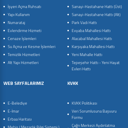
İşyeri Açma Ruhsatı
Sanayi-Hastahane Hattı (Üst)
Yapı Kullanım
Sanayi-Hastahane Hattı (Alt)
Numarataj
Park Vadi Hattı
Evlendirme Hizmeti
Evyaba Mahallesi Hattı
Cenaze İşlemleri
Alacabal Mahallesi Hattı
Su Açma ve Kesme İşlemleri
Karşıyaka Mahallesi Hattı
Temizlik Hizmetleri
Yeni Mahalle Hattı
Alt Yapı Hizmetleri
Tepeşehir Hattı - Yeni Hayat
Evleri Hattı
WEB SAYFALARIMIZ
KVKK
E-Belediye
KVKK Politikası
E-İmar
Veri Sorumlusuna Başvuru
Formu
Erbaa Haritası
Çağrı Merkezi Aydınlatma
Mebis ( Mezarlık Bilgi Sistemi )